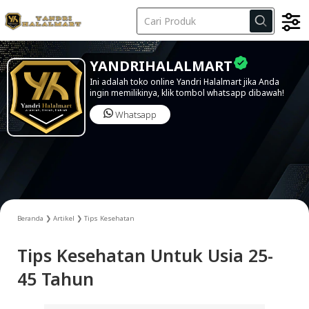
Kode Iklan
YANDRIHALALMART
Ini adalah toko online Yandri Halalmart jika Anda
ingin memilikinya, klik tombol whatsapp dibawah!
Whatsapp
Beranda
❯
Artikel
❯
Tips Kesehatan
Tips Kesehatan Untuk Usia 25-
45 Tahun