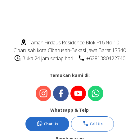
Taman Firdaus Residence Blok F16 No 10
Sprunki Mods
Cibarusah kota Cibarusah-Bekasi Jawa Barat 17340
Buka 24 jam setiap hari
+6281380422740
Temukan kami di:
Whatsapp & Telp
Chat Us
Call Us
Pembayaran