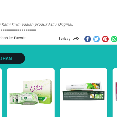
Kami kirim adalah produk Asli / Original.
==================
bah ke Favorit
Berbagi
LIHAN