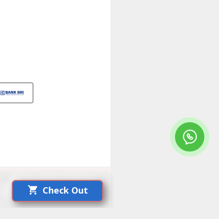
Made With
By :
YANDRI HALALMART
Check Out