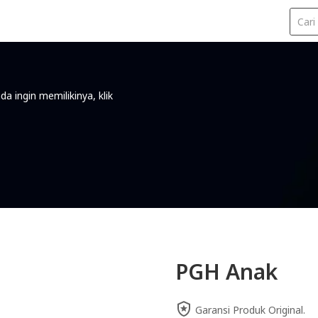
Kode Iklan
da ingin memilikinya, klik
PGH Anak
Garansi Produk Original.