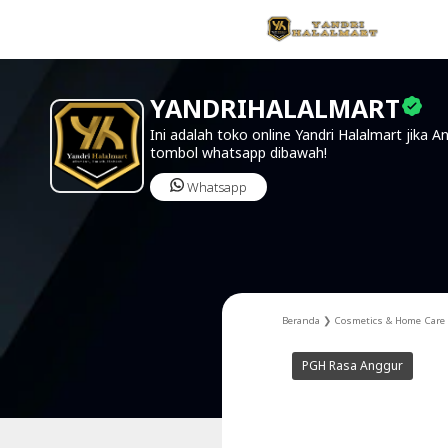
YANDRIHALALMART
Ini adalah toko online Yandri Halalmart jika An
tombol whatsapp dibawah!
Whatsapp
Beranda
❯
Cosmetics & Home Care
PGH Rasa Anggur