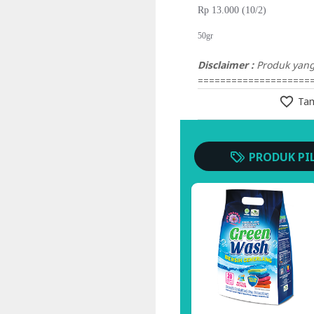
Rp 13.000 (10/2)
50gr
Disclaimer :
Produk yang 
====================
Tam
PRODUK PI