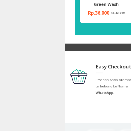
ream
Night Cream
Green Wash
Rp.70.000
Rp.36.000
5.000
Rp.85.000
Rp.42.000
Easy Checkout
Pesanan Anda otomat
terhubung ke Nomer
WhatsApp
.