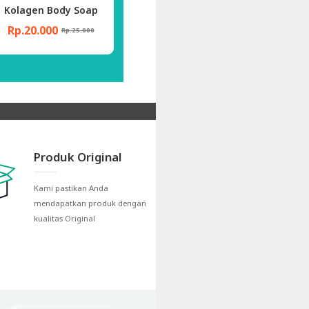
Kolagen Body Soap
Honey Body Soap
Sab
Rp.20.000
Rp.17.000
Rp.1
Rp.25.000
Rp.20.000
Produk Original
Kami pastikan Anda
mendapatkan produk dengan
kualitas Original