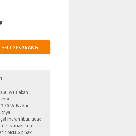
gr
BELI SEKARANG
n
3:30 WIB akan
 sama.
13:30 WIB akan
utnya.
al merah libur, tidak
te resi maksimal
t dipickup pihak