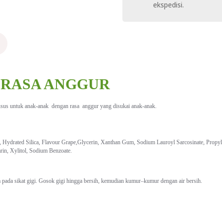
ekspedisi.
 RASA ANGGUR
usus untuk anak-anak dengan rasa anggur yang disukai anak-anak.
, Hydrated Silica, Flavour Grape,Glycerin, Xanthan Gum, Sodium Lauroyl Sarcosinate, Propyl
rin, Xylitol, Sodium Benzoate.
a pada sikat gigi. Gosok gigi hingga bersih, kemudian kumur–kumur dengan air bersih.