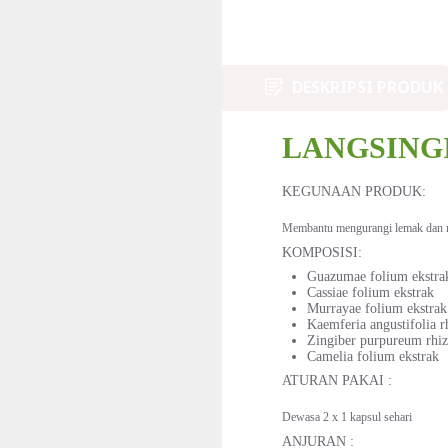
DESKRIPSI PRODUK
LANGSING
KEGUNAAN PRODUK:
Membantu mengurangi lemak dan m
KOMPOSISI:
Guazumae folium ekstra
Cassiae folium ekstrak
Murrayae folium ekstrak
Kaemferia angustifolia r
Zingiber purpureum rhi
Camelia folium ekstrak
ATURAN PAKAI :
Dewasa 2 x 1 kapsul sehari
ANJURAN :