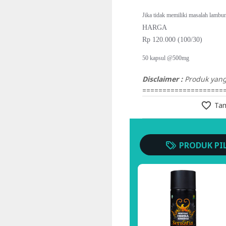
Jika tidak memiliki masalah lambu
HARGA
Rp 120.000 (100/30)
50 kapsul @500mg
Disclaimer :
Produk yang 
====================
Tam
PRODUK PI