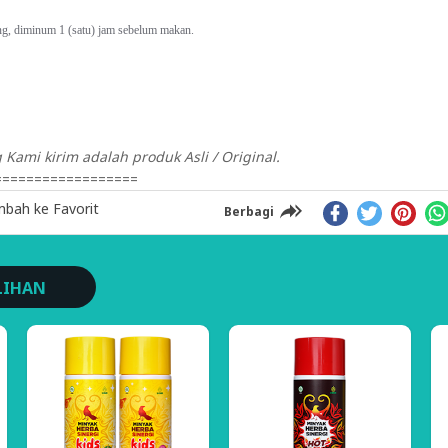
ng, diminum 1 (satu) jam sebelum makan.
Kami kirim adalah produk Asli / Original.
==================
bah ke Favorit
Berbagi
LIHAN