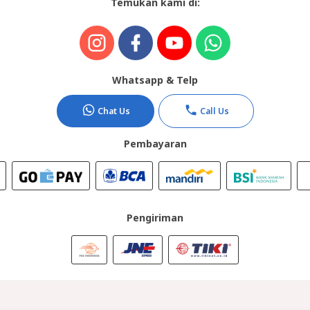
Temukan kami di:
Whatsapp & Telp
Chat Us
Call Us
Pembayaran
Pengiriman