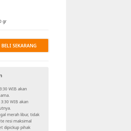
0 gr
BELI SEKARANG
n
3:30 WIB akan
 sama.
13:30 WIB akan
utnya.
al merah libur, tidak
te resi maksimal
t dipickup pihak