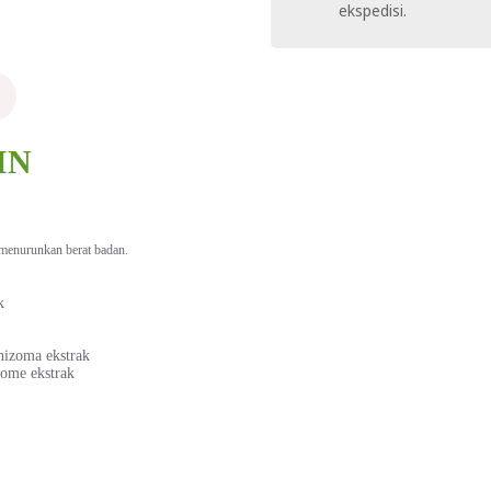
ekspedisi.
IN
enurunkan berat badan.
k
hizoma ekstrak
zome ekstrak