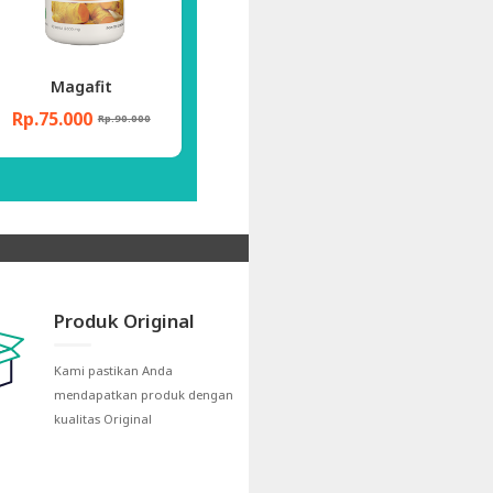
Deep Squa
Andrographis Centella
Rp.200.000
Rp.65.000
Rp.1
Rp.250.000
Rp.85.000
Produk Original
Kami pastikan Anda
mendapatkan produk dengan
kualitas Original