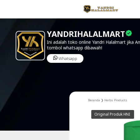
YANDRIHALALMART
Ini adalah toko online Yandri Halalmart jika An
tombol whatsapp dibawah!
Whatsapp
Beranda
❯
Herbs Products
Original Produk HNI