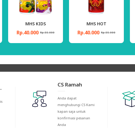
MHS HOT
Magafit
Rp.40.000
Rp.75.000
Rp.55.000
Rp.90.000
CS Ramah
.
Anda dapat
is
menghubungi CS Kami
kapan saja untuk
konfirmasi pesanan
Anda