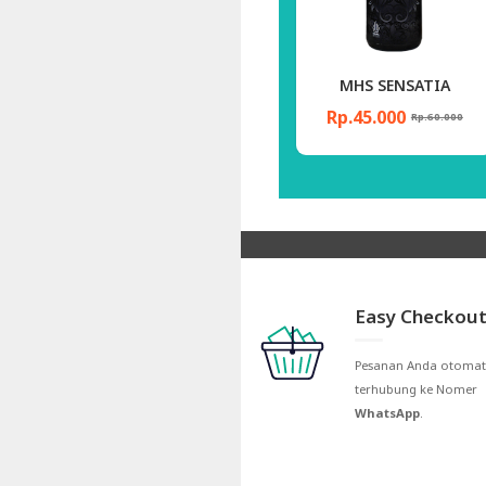
MHS SENSATIA
MHS KIDS
Rp.45.000
Rp.40.000
0.000
Rp.60.000
Rp.55.000
Easy Checkout
Pesanan Anda otomat
terhubung ke Nomer
WhatsApp
.