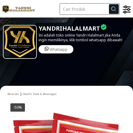
Kode Iklan
YANDRIHALALMART
Ini adalah toko online Yandri Halalmart jika Anda
ingin memilikinya, klik tombol whatsapp dibawah!
Whatsapp
Beranda
❯
Health Food & Beverages
-50%