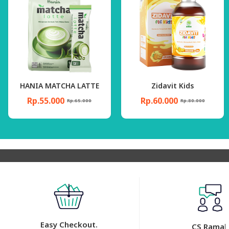
MATCHA LATTE
Zidavit Kids
Mee Ay
.000
Rp.60.000
Rp.200.
Rp.65.000
Rp.80.000
Easy Checkout.
CS Ramah