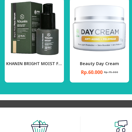
KHANIN BRIGHT MOIST FACE SERUM
Beauty Day Cream
Night Crea
Rp.60.000
Rp.70.000
Rp.75.000
Rp.8