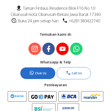
Taman Firdaus Residence Blok F16 No 10
Sprunki Mods
Cibarusah kota Cibarusah-Bekasi Jawa Barat 17340
Buka 24 jam setiap hari
+6281380422740
Temukan kami di:
Whatsapp & Telp
Chat Us
Call Us
Pembayaran