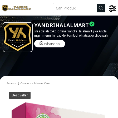
Kode Iklan
YANDRIHALALMART
Ini adalah toko online Yandri Halalmart jika Anda
ingin memilikinya, klik tombol whatsapp dibawah!
Whatsapp
Beranda
❯
Cosmetics & Home Care
Best Seller