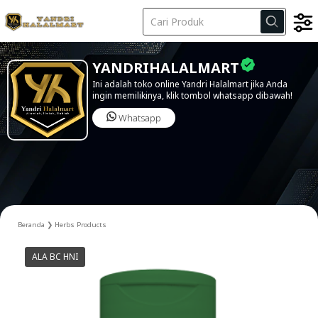
Kode Iklan
YANDRIHALALMART
Ini adalah toko online Yandri Halalmart jika Anda
ingin memilikinya, klik tombol whatsapp dibawah!
Whatsapp
Beranda
❯
Herbs Products
ALA BC HNI