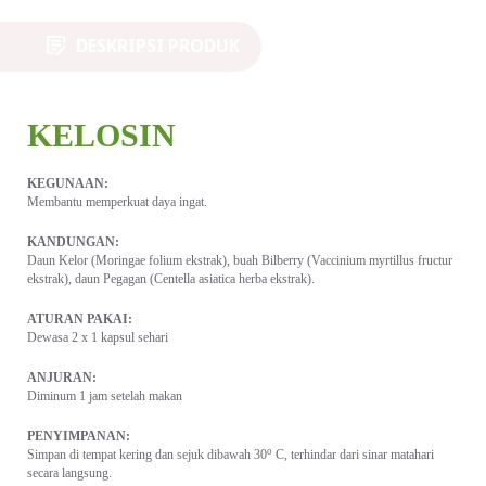
DESKRIPSI PRODUK
KELOSIN
KEGUNAAN:
Membantu memperkuat daya ingat.
KANDUNGAN:
Daun Kelor (Moringae folium ekstrak), buah Bilberry (Vaccinium myrtillus fructur
ekstrak), daun Pegagan (Centella asiatica herba ekstrak).
ATURAN PAKAI:
Dewasa 2 x 1 kapsul sehari
ANJURAN:
Diminum 1 jam setelah makan
PENYIMPANAN:
o
Simpan di tempat kering dan sejuk dibawah 30
C, terhindar dari sinar matahari
secara langsung.